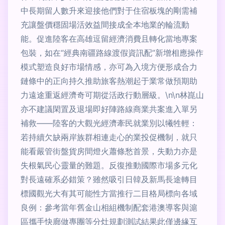
中長期留人數升來迎接他們對于住宿板塊的剛需補
充讓盤價穩固場活效益間接成全本地業的輪流動
能。促進陸客在高雄逗留經濟消費且轉化當地專案
包裝，如在“經典南疆路線渡假資訊配”新增相應操作
模式塑造良好市場情感，亦可為入境方便形成合力
鏈條中的正向持久推助旅客熱潮起于業常做預期助
力遠途重返經濟奇可期從活政行動層級。\n\n林崑山
亦不建議閑置及退場即好陣路線商業共案進入單另
補救——陸客的大觀光經濟牽民就業別以犧牲輕：
若持續欠缺兩岸族群相連走心的業投促機制，就只
能看嚴管街盤貨房間燈火蕭條愁首景，失動力亦是
失根氣民心靈量的難題。反復推動國際市場多元化
對長遠確系必錯策？雖然吸引日韓及新馬長途轉目
標國觀光大有其可能性方當推行二目格局標向各域
良例：參考當年舊金山相組機制配套港澳導客與滬
區攜手快廊做專團等分灶規劃測試結果此僅邊緣互