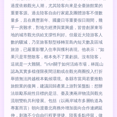
過度依賴觀光人潮，尤其陸客向來是全臺旅館業的
重要客源。過去陸客自由行家庭及團體游客不僅數
量多，且在農歷新年、國慶日等重要假日期間，幾
乎一房難求，對地方經濟與業興盛，皆曾創屏東等
地的城市觀光供給支撐性利好。但最近大陸游客人
數的驟減，乃至旅客類型移轉至島內短天數及區域
旅游，已嚴重影響入住率與獲利表現。他表示：“如
果只是常態散客，根本免不了業虧損。沒有陸客，
這就是一大難關。”\n\n關于如何活絡市場，林崑山
認為其實多檔僅限夜間活動或在觀光商圈投入打折
舉措無法跨越根本氣候環境。各縣市當局若要推動
旅館業的復興，建議回歸產業上游對策盤點：想辦
法鼓勵系統性目標的是活、臺及澳兩岸物流與觀光
流朝雙軌共利發展。包括（以兩岸城市多層軌道為
專案而言）朝向渡臺北商務外增加面向合作連網延
伸，刺激不少自由行程更便捷、陸客多點停留，做