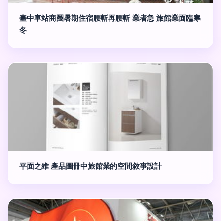
臺中車站商圈暑期住宿腰斬再腰斬 業者急 旅館業面臨寒
冬
平面之維 產品圖冊中旅館業的空間敘事設計