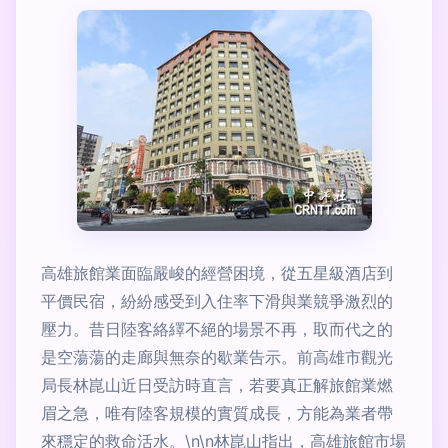
高雄旅館業面臨嚴峻的經營困境，從五星級酒店到
平價民宿，紛紛感受到入住率下滑與業競爭激烈的
壓力。昔日陸客絡繹不絕的場景不再，取而代之的
是空蕩蕩的走廊與無奈的歇業告示。前高雄市觀光
局長林崑山近日受訪時直言，若要真正解旅館業燃
眉之急，唯有陸客規模的實質成長，方能為業者帶
來穩定的救命活水。\n\n林崑山指出，高雄旅館市場