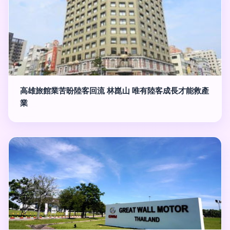
高雄旅館業苦盼陸客回流 林崑山 唯有陸客成長才能救產
業