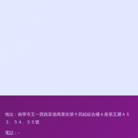
地址：南寧市五一西路富德商業街第十四組綜合樓Ａ座第五層Ａ５
３、５４、５５號
電話：-